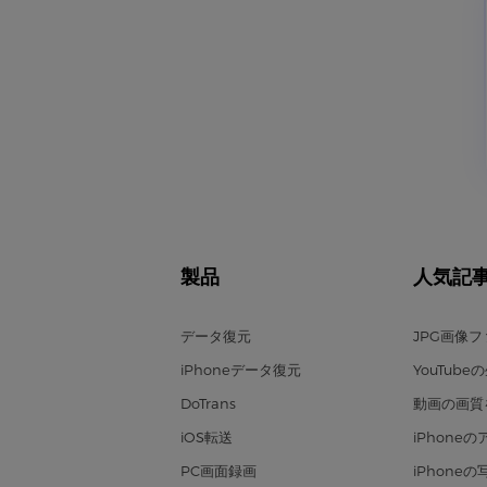
製品
人気記
データ復元
JPG画像
iPhoneデータ復元
YouTub
DoTrans
動画の画質
iOS転送
iPhone
PC画面録画
iPhone