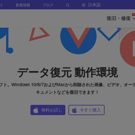
日本語
ト
新着情報
ブログ
復旧・修復
データ復元 動作環境
ト。Windows 10/8/7およびMacから削除された画像、ビデオ、オ
キュメントなどを復旧できます！
無料お試し
今すぐ購入