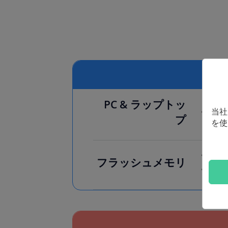
PC & ラップトッ
当社
Appl
プ
を使
デジ
フラッシュメモリ
その