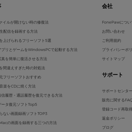
事
会社
ファイルが開けない時の修復法
FonePawにつ
eの生配信を録画する方法
お問い合わせ
を上げられるフリーソフト5選
ご利用規約
のアプリとゲームをWindowsPCで起動する方法
プライバシーポ
の写真を簡単に復活させる方法
サイトマップ
を間違えすぎた時の対処法
サポート
元フリーソフトおすすめ
eの音楽をCDに焼く方法
サポートセンタ
eの着信履歴・通話履歴を復元できる方法
販売に関するFAQ
のデータ復元ソフトTop5
登録コード再取
らない画面録画ソフトTOP3
返金ポリシー
Macの画面を録画する三つの方法
ブログ