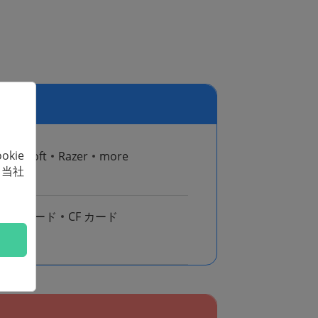
kie
Microsoft
Razer
more
、当社
SD カード
CF カード