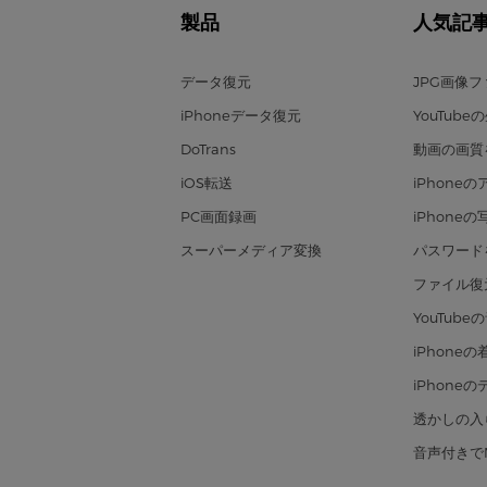
製品
人気記
データ復元
JPG画像
iPhoneデータ復元
YouTub
DoTrans
動画の画質
iOS転送
iPhone
PC画面録画
iPhone
スーパーメディア変換
パスワード
ファイル復
YouTub
iPhon
iPhone
透かしの入
音声付きで