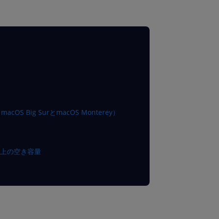
（macOS Big SurとmacOS Monterey）
B以上の空き容量