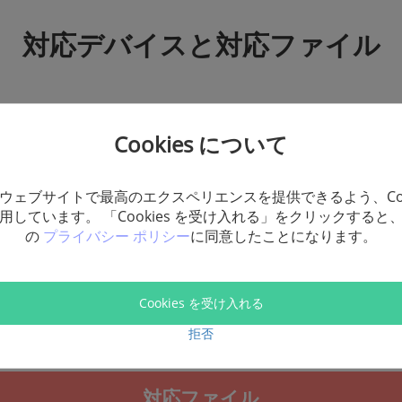
対応デバイスと対応ファイル
対応デバイス
Cookies について
ウェブサイトで最高のエクスペリエンスを提供できるよう、Coo
e
HP
Lenovo
Samsung
Dell
TOSHIBA
Sony
Acer
用しています。 「Cookies を受け入れる」をクリックすると
の
プライバシー ポリシー
に同意したことになります。
カメ
外付けハードドライブ
USB
メモリスティック & SSD
他
Cookies を受け入れる
拒否
対応ファイル