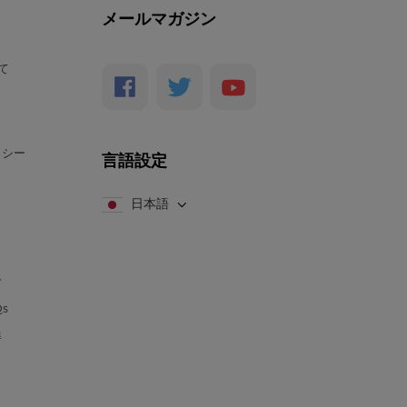
メールマガジン
いて
リシー
言語設定
日本語
ー
s
得