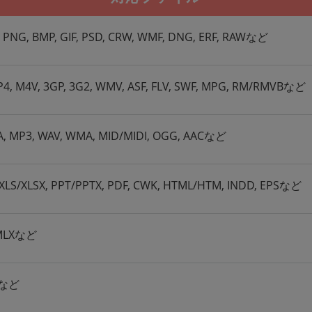
IF, PNG, BMP, GIF, PSD, CRW, WMF, DNG, ERF, RAWなど
P4, M4V, 3GP, 3G2, WMV, ASF, FLV, SWF, MPG, RM/RMVBなど
4A, MP3, WAV, WMA, MID/MIDI, OGG, AACなど
XLS/XLSX, PPT/PPTX, PDF, CWK, HTML/HTM, INDD, EPSなど
EMLXなど
ITなど