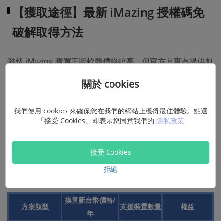
【獲取途徑】最新 iMazing 授權碼免
破解取得方法
雖然 iMazing 購買正版軟體價格較高，但官方其實有提供無
需破解的免費版本，可使用其基礎功能，包括瀏覽設備數
關於 cookies
據、簡單的備份回復、檔案傳輸等。
如果需要使用它的
完整功能，如深度備份和數據管理
，則需
我們使用 cookies 來確保您在我們的網站上獲得最佳體驗。點選
「接受 Cookies」即表示您同意我們的
隱私政策
要購買軟體以獲得產品序號。為了確保安全性與可靠性，建
議透過官方商店訂閱方案，解鎖完整功能、獲得技術支援。
接受 Cookies
目前官方
僅提供年費方案
，價格較高，想要了解個人版方案
拒絕
的價格和權益，可以參考下面的表格。
換算新台幣價格/
方案類型
支援裝置數量
權益
年