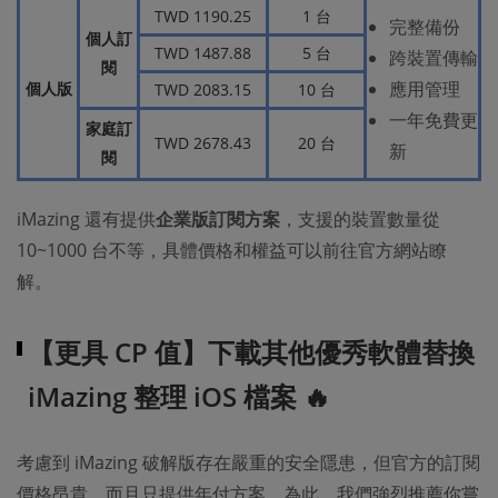
TWD 1190.25
1 台
完整備份
個人訂
TWD 1487.88
5 台
跨裝置傳輸
閱
應用管理
個人版
TWD 2083.15
10 台
一年免費更
家庭訂
TWD 2678.43
20 台
新
閱
iMazing 還有提供
企業版訂閱方案
，支援的裝置數量從
10~1000 台不等，具體價格和權益可以前往官方網站瞭
解。
【更具 CP 值】下載其他優秀軟體替換
iMazing 整理 iOS 檔案 🔥
考慮到 iMazing 破解版存在嚴重的安全隱患，但官方的訂閱
價格昂貴，而且只提供年付方案。為此，我們強烈推薦你嘗