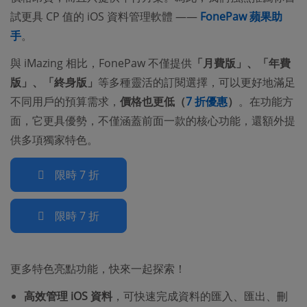
試更具 CP 值的 iOS 資料管理軟體 ——
FonePaw 蘋果助
手
。
與 iMazing 相比，FonePaw 不僅提供
「月費版」、「年費
版」、「終身版」
等多種靈活的訂閱選擇，可以更好地滿足
不同用戶的預算需求，
價格也更低（
7 折優惠
）
。在功能方
面，它更具優勢，不僅涵蓋前面一款的核心功能，還額外提
供多項獨家特色。
限時 7 折
限時 7 折
更多特色亮點功能，快來一起探索！
高效管理 iOS 資料
，可快速完成資料的匯入、匯出、刪