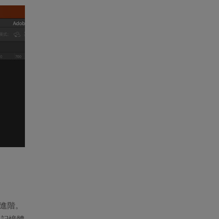
為進階。
及記憶體