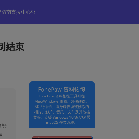
學指南
支援中心
制結束
FonePaw 資料恢復
FonePaw 資料恢復工具可從
Mac/Windows 電腦、外接硬碟、
SD 記憶卡、隨身碟恢復被刪除的
相片、影片、音訊、文件及其他檔
，
案等。支援 Windows 10/8/7/XP 與
macOS 作業系統。
強勢
作