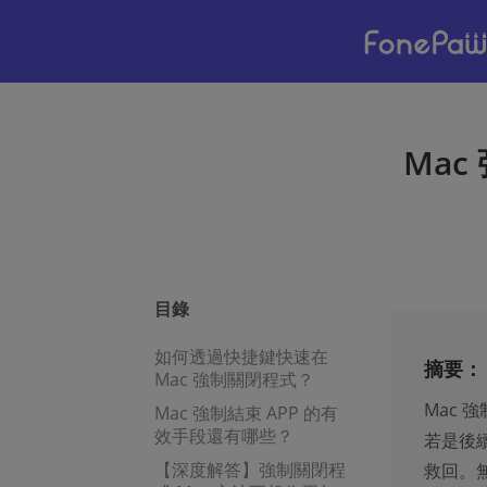
Ma
目錄
如何透過快捷鍵快速在
摘要：
Mac 強制關閉程式？
Mac 
Mac 強制結束 APP 的有
效手段還有哪些？
若是後
【深度解答】強制關閉程
救回。