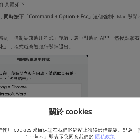
的操作具體如下：
，
同時按下「Command + Option + Esc」
這個強制s Mac 關
轉到「強制結束應用程式」視窗，選中對應的 APP，然後點擊
右
束」
，程式就會被強行關掉退出。
關於 cookies
們使用 cookies 來確保您在我們的網站上獲得最佳體驗。點選「
Cookies」即表示您同意我們的
隱私政策