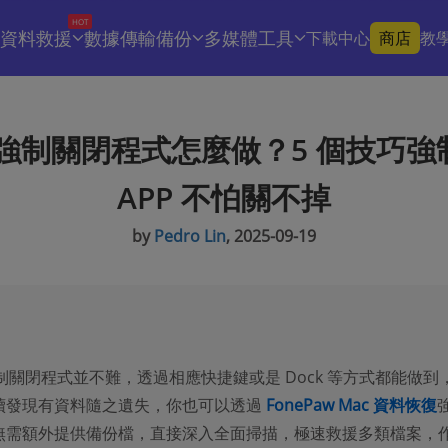
HOT
資料救援
數據傳輸備份
多媒體工具
下載中心
商店
教
c 強制關閉程式怎麼做？5 個技巧強
APP 不怕關不掉
by
Pedro Lin
, 2025-09-19
強制關閉程式並不難，透過相應快捷鍵或是 Dock 等方式都能做到
續發現有資料隨之遺失，你也可以透過
FonePaw Mac 資料恢復
無需額外提供備份檔，直接深入全面掃描，極速救援多類檔案，