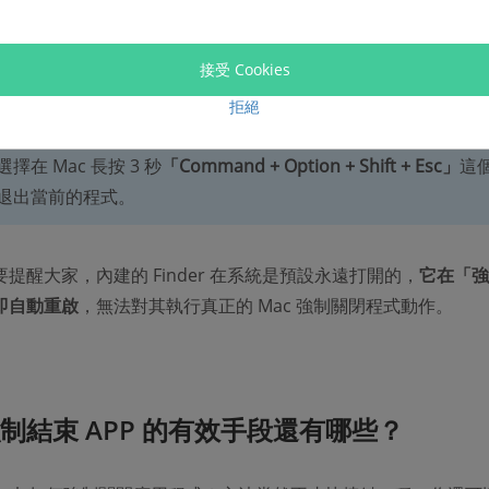
接受 Cookies
拒絕
s
：
擇在 Mac 長按 3 秒
「Command + Option + Shift + Esc」
這
退出當前的程式。
提醒大家，內建的 Finder 在系統是預設永遠打開的，
它在「強
即自動重啟
，無法對其執行真正的 Mac 強制關閉程式動作。
強制結束 APP 的有效手段還有哪些？