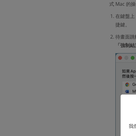
式 Mac 
在鍵盤上
捷鍵。
待畫面跳
「強制結
我