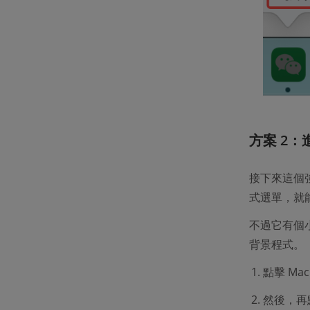
方案 2：
接下來這個強
式選單，就
不過它有個小
背景程式。
點擊 Ma
然後，再