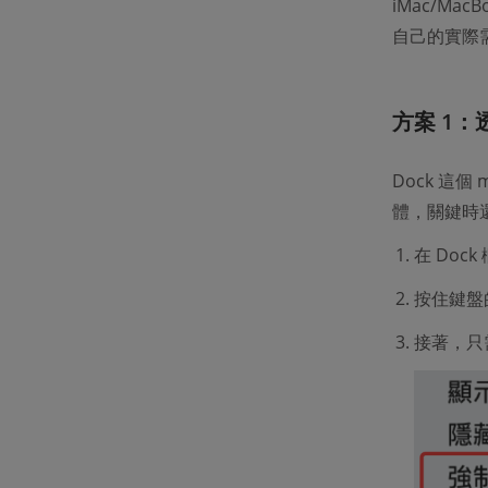
iMac/M
自己的實際
方案 1：透
Dock 這
體，關鍵時還
在 Do
按住鍵盤
接著，只