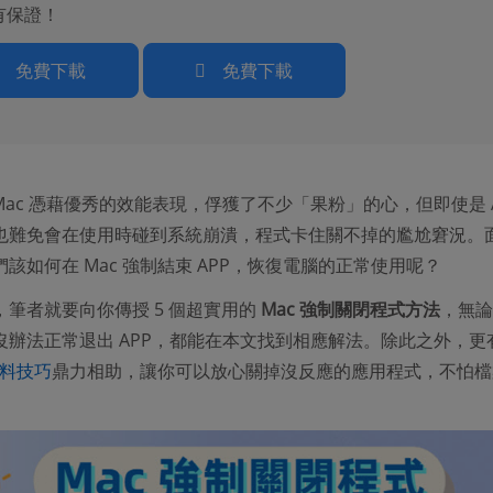
有保證！
免費下載
免費下載
k/iMac 憑藉優秀的效能表現，俘獲了不少「果粉」的心，但即使是 A
也難免會在使用時碰到系統崩潰，程式卡住關不掉的尷尬窘況。
該如何在 Mac 強制結束 APP，恢復電腦的正常使用呢？
，筆者就要向你傳授 5 個超實用的
Mac 強制關閉程式方法
，無論
沒辦法正常退出 APP，都能在本文找到相應解法。除此之外，更
資料技巧
鼎力相助，讓你可以放心關掉沒反應的應用程式，不怕檔