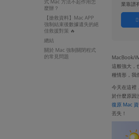
式 Mac 方法不起作用怎
業靠譜
麼辦？
【搶救資料】Mac APP
強制結束後數據遺失的絕
佳救援對策 🔥
總結
關於 Mac 強制關閉程式
的常見問題
MacBoo
這般強大，
種情形，我們
今天在這裡
於什麼原因
復原 Mac 
丟失！