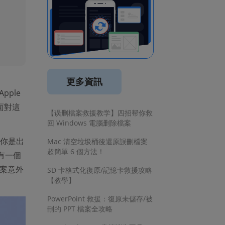
更多資訊
pple
面對這
【误删檔案救援教学】四招帮你救
回 Windows 電腦删除檔案
你是出
Mac 清空垃圾桶後還原誤刪檔案
超簡單 6 個方法！
有一個
案意外
SD 卡格式化復原/記憶卡救援攻略
【教學】
PowerPoint 救援：復原未儲存/被
刪的 PPT 檔案全攻略