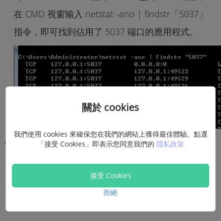
在 CMD 視窗输入 netstat -ano | findstr「5037」
指令，即可找到佔用了 5037 端口的應用程式。
關於 cookies
我們使用 cookies 來確保您在我們的網站上獲得最佳體驗。點選
2）你可以看到 LISTENING 狀態的應用編號為
「接受 Cookies」即表示您同意我們的
隱私政策
5716。透过 netstat -ano | findstr「5716」找到
接受 Cookies
對應的程式或進程名稱，然後在任務管理器里結束
拒絕
該進程。