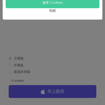
接受 Cookies
專業的螢幕擷取軟體，輕鬆錄製電腦螢幕及系統聲
拒絕
音，具備多個進階功能：遊戲錄影、音訊錄製等，一
鍵錄製高音質/畫質影片。
月費版
年費版
家庭終身版
(不含稅價格)
馬上購買