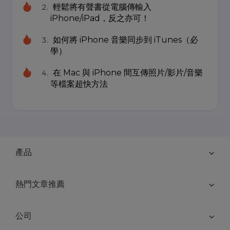
輕鬆將有聲書從電腦傳輸入
iPhone/iPad，反之亦可！
如何將 iPhone 音樂同步到 iTunes（必
學）
在 Mac 與 iPhone 間互傳照片/影片/音樂
等檔案超快方法
產品
熱門文章推薦
公司