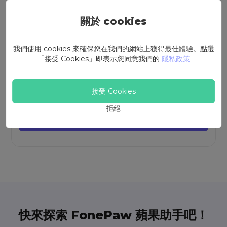
關於 cookies
月費版
我們使用 cookies 來確保您在我們的網站上獲得最佳體驗。點選
「接受 Cookies」即表示您同意我們的
隱私政策
年費版
個人終身版
接受 Cookies
(不含稅價格)
拒絕
馬上購買
快來探索 FonePaw 蘋果助手吧！