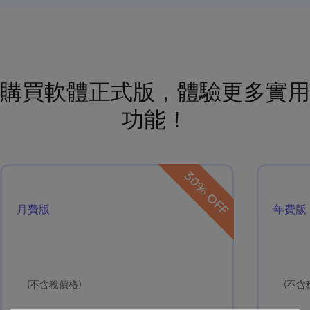
購買軟體正式版，體驗更多實用
功能！
30% OFF
月費版
年費版
(不含稅價格)
(不含