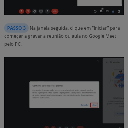
PASSO 3
Na janela seguida, clique em "Iniciar" para
começar a gravar a reunião ou aula no Google Meet
pelo PC.