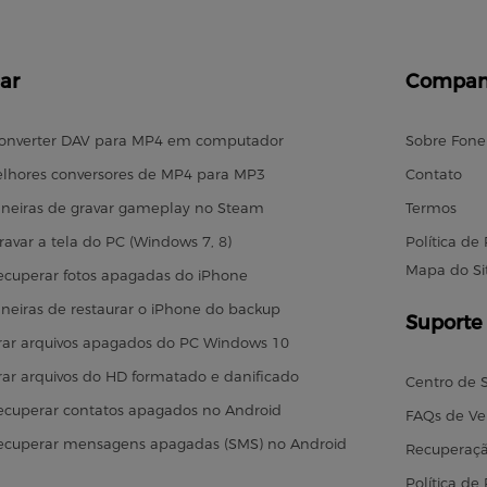
ar
Compan
onverter DAV para MP4 em computador
Sobre Fon
lhores conversores de MP4 para MP3
Contato
neiras de gravar gameplay no Steam
Termos
avar a tela do PC (Windows 7, 8)
Política de
Mapa do Si
cuperar fotos apagadas do iPhone
neiras de restaurar o iPhone do backup
Suporte
ar arquivos apagados do PC Windows 10
ar arquivos do HD formatado e danificado
Centro de 
cuperar contatos apagados no Android
FAQs de V
ecuperar mensagens apagadas (SMS) no Android
Recuperaçã
Política d