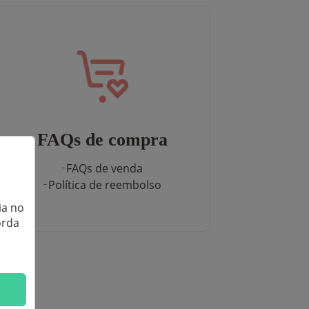
FAQs de compra
FAQs de venda
Política de reembolso
ia no
orda