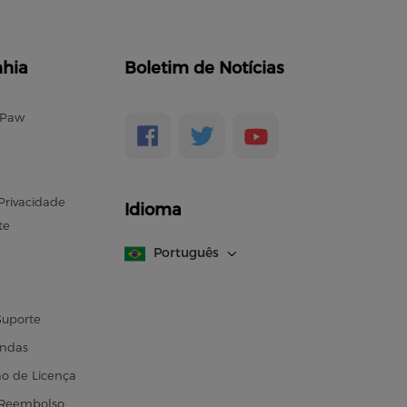
hia
Boletim de Notícias
ePaw
 Privacidade
Idioma
te
Português
Suporte
endas
o de Licença
e Reembolso