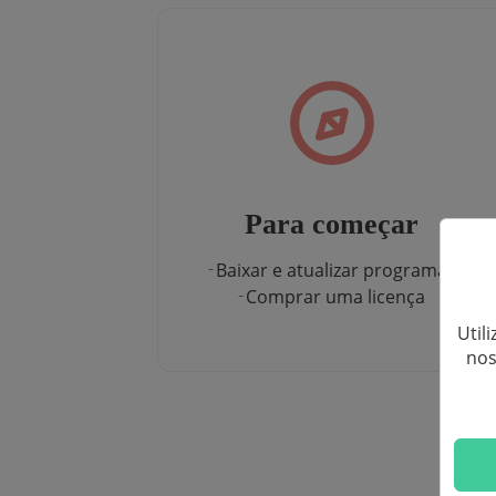
Para começar
Baixar e atualizar programas
Comprar uma licença
Util
nos