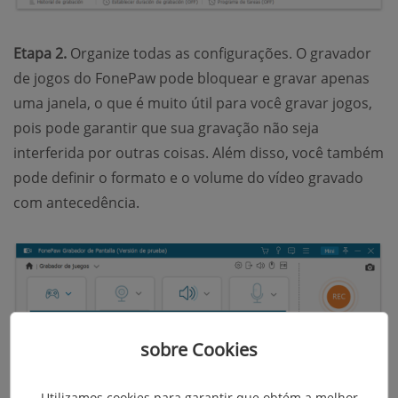
Etapa 2.
Organize todas as configurações. O gravador
de jogos do FonePaw pode bloquear e gravar apenas
uma janela, o que é muito útil para você gravar jogos,
pois pode garantir que sua gravação não seja
interferida por outras coisas. Além disso, você também
pode definir o formato e o volume do vídeo gravado
com antecedência.
sobre Cookies
Utilizamos cookies para garantir que obtém a melhor