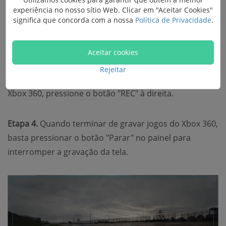
experiência no nosso sítio Web. Clicar em "Aceitar Cookies"
significa que concorda com a nossa
Política de Privacidade
.
Aceitar cookies
Rejeitar
Etapa 3.
Quando estiver pronto para gravar jogos do
Xbox 360, pressione o botão "REC" à direita.
Etapa 4.
Quando terminar de gravar jogos do Xbox 360,
basta pressionar o botão "Parar" no painel para
interromper a gravação da tela.