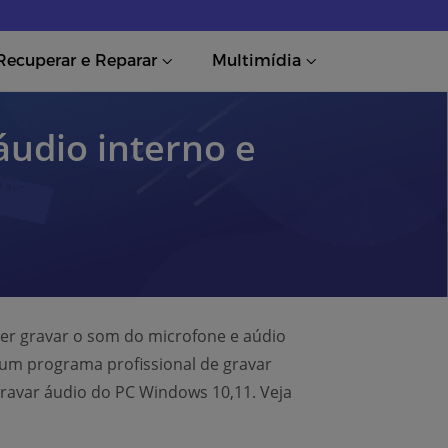
Recuperar e Reparar
Multimídia
udio interno e
er gravar o som do microfone e aúdio
 um programa profissional de gravar
gravar áudio do PC Windows 10,11. Veja