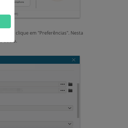
ncipal e clique em "Preferências". Nesta
o áudio.