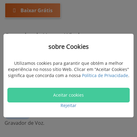
Baixar Grátis
Gravador de Voz no Windows
sobre Cookies
Na verdade, existe uma maneira muito simples de
gravar voz online em seu computador Windows sem
Utilizamos cookies para garantir que obtém a melhor
instalar nenhum programa, que é usar o Gravador de
experiência no nosso sítio Web. Clicar em "Aceitar Cookies"
significa que concorda com a nossa
Política de Privacidade
.
Voz que vem com o Windows.
Aceitar cookies
Os passos da operação são muito simples:
Rejeitar
Etapa 1.
Clique no ícone do Windows e encontre o
Gravador de Voz.