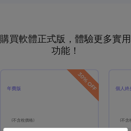
購買軟體正式版，體驗更多實用
功能！
30% OFF
年費版
個人終
(不含稅價格)
(不含