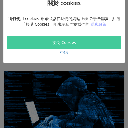
關於 cookies
序號隨時可能失效：
破解金鑰多為盜用他人合法序號或
用工具偽造，一旦原序號被官方偵測到異常使用，就可
能被停用
我們使用 cookies 來確保您在我們的網站上獲得最佳體驗。點選
「接受 Cookies」即表示您同意我們的
隱私政策
安全隱患：
不少破解程式或安裝檔會夾帶惡意軟體，有
可能被竊取瀏覽器帳密或個人資訊、註冊帳號
接受 Cookies
潛在法律風險：
官方已表態會透過法律途徑追查非法銷
拒絕
售與盜用序號行為