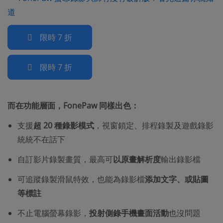
道
限時 7 折
限時 7 折
而在功能層面，FonePaw 同樣出色：
支援
超 20 種錄影模式
，視窗鎖定、排程錄製及遊戲錄影
統統不在話下
自訂影片錄製畫質，最高可
以原畫解析度
輸出錄影檔
可追蹤錄製滑鼠特效，也能為錄影檔
添加文字、或貼圖
等標註
不止電腦螢幕錄影，
投射側錄手機畫面活動
也沒問題