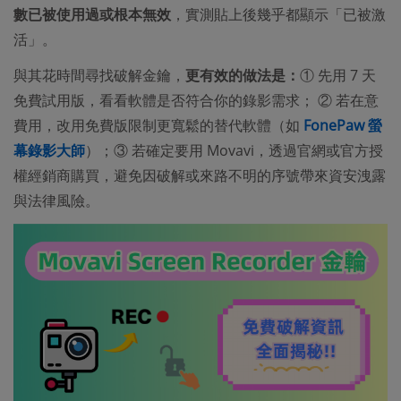
數已被使用過或根本無效
，實測貼上後幾乎都顯示「已被激
活」。
與其花時間尋找破解金鑰，
更有效的做法是：
① 先用 7 天
免費試用版，看看軟體是否符合你的錄影需求； ② 若在意
費用，改用免費版限制更寬鬆的替代軟體（如
FonePaw 螢
幕錄影大師
）；③ 若確定要用 Movavi，透過官網或官方授
權經銷商購買，避免因破解或來路不明的序號帶來資安洩露
與法律風險。