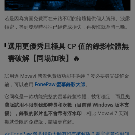
若是因為貪圖免費而在來路不明的論壇提供個人資訊、洩露
帳密，等到發現時往往已經造成損失，再後悔就為時已晚。
選用更優秀且極具 CP 值的錄影軟體無
需破解【同場加映】🔥
試用過 Movavi 感覺免費版功能不夠用？沒必要尋覓破解金
鑰，可以改用
FonePaw 螢幕錄影大師
。
它同樣是一款功能完整的螢幕錄製軟體，技術穩定，而且
免
費版試用不限制錄影時長和次數（目前僅 Windows 版本支
援），錄製的影片也不會帶有浮水印
，相比 Movavi 7 天到
期就受限的免費版，體驗更寬鬆。
>> FonePaw 螢幕錄影大師有沒有破解版？看完這篇你就知