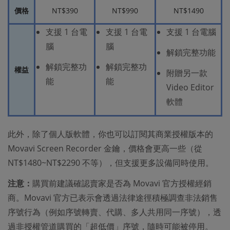
價格
NT$390
NT$990
NT$1490
支援 1 台電
支援 1 台電
支援 1 台電腦
腦
腦
解鎖完整功能
解鎖完整功
解鎖完整功
權益
附贈另一款
能
能
Video Editor
軟體
此外，除了個人版軟體，你也可以訂閱其商業授權版本的
Movavi Screen Recorder 金鑰，價格會更高一些（從
NT$1480~NT$2290 不等），但支援更多設備同時使用。
注意：
購買前建議確認賣家是否為 Movavi 官方授權經銷
商。Movavi 官方已表示會透過法律途徑積極調查非法銷售
序號行為（例如序號轉賣、代購、多人共用同一序號），透
過非授權管道購買的「超低價」序號，隨時可能被停用。