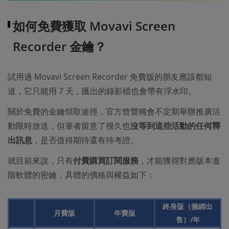
如何免費獲取 Movavi Screen
Recorder 金鑰？
試用過 Movavi Screen Recorder 免費版的朋友應該都知
道，它只能用 7 天，匯出的錄影檔也會帶有浮水印。
關於免費的金鑰領取途徑，官方曾聲稱會不定期舉辦推廣活
動限時放送，但筆者留意了很久也
沒等到這些活動的任何釋
出訊息
，是否值得期待還有待考證。
就目前來說，只有
付費購買訂閱服務
，才能獲得對應版本進
階軟體的密鑰，具體的價格與權益如下：
終身版（捆綁出
月費版
年費版
售）/年