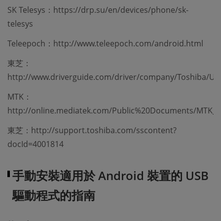
SK Telesys：https://drp.su/en/devices/phone/sk-
telesys
Teleepoch：http://www.teleepoch.com/android.html
東芝：
http://www.driverguide.com/driver/company/Toshiba/US
MTK：
http://online.mediatek.com/Public%20Documents/MTK_A
東芝：http://support.toshiba.com/sscontent?
docId=4001814
手動安裝適用於 Android 裝置的 USB
驅動程式的指南