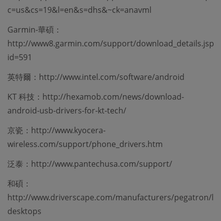
c=us&cs=19&l=en&s=dhs&~ck=anavml
Garmin-華碩：
http://www8.garmin.com/support/download_details.jsp?
id=591
英特爾：http://www.intel.com/software/android
KT 科技：http://hexamob.com/news/download-
android-usb-drivers-for-kt-tech/
京瓷：http://www.kyocera-
wireless.com/support/phone_drivers.htm
泛泰：http://www.pantechusa.com/support/
和碩：
http://www.driverscape.com/manufacturers/pegatron/la
desktops