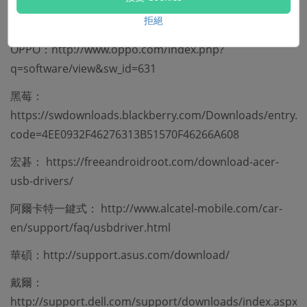
拒絕
夏普：http://k-tai.sharp.co.jp/support/
OPPO：http://www.oppo.com/index.php?
q=software/view&sw_id=631
黑莓：
https://swdownloads.blackberry.com/Downloads/entry.d
code=4EE0932F46276313B51570F46266A608
宏碁： https://freeandroidroot.com/download-acer-
usb-drivers/
阿爾卡特一鍵式： http://www.alcatel-mobile.com/car-
en/support/faq/usbdriver.html
華碩：http://support.asus.com/download/
戴爾：
http://support.dell.com/support/downloads/index.aspx?