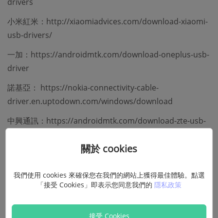
drivers
小米紅米：http://xiaomiadvices.com/download-xiaomi-
usb-drivers/
一加：https://androidmtk.com/download-oneplus-usb-
driver
諾基亞： https://nokia-connectivity-cable-
driver.en.uptodown.com/windows/download
中興通訊：https://androidmtk.com/download-zte-usb-
drivers
關於 cookies
酷派： https://androidmtk.com/download-coolpad-
usb-driver
我們使用 cookies 來確保您在我們的網站上獲得最佳體驗。點選
「接受 Cookies」即表示您同意我們的
隱私政策
海信：
http://app.hismarttv.com/dss/resourcecontent.do?
method=viewResourceDetail&resourceId=16&type=5
接受 Cookies