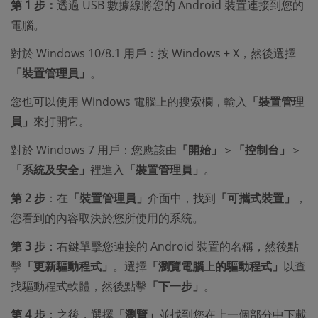
第 1 步：
透過 USB 數據線將您的 Android 裝置連接到您的
電腦。
對於 Windows 10/8.1 用戶：按 Windows + X，然後選擇
「裝置管理員」
。
您也可以使用 Windows 電腦上的搜索欄，輸入
「裝置管理
員」
來打開它。
對於 Windows 7 用戶：您應該由
「開始」
＞
「控制台」
＞
「系統及安全」
裡進入
「裝置管理員」
。
第 2 步
：在
「裝置管理員」
介面中，找到
「可攜式裝置」
，
您看到的內容取決於您所使用的系統。
第 3 步
：右鍵單擊您連接的 Android 裝置的名稱，然後點
擊
「更新驅動程式」
。選擇
「瀏覽電腦上的驅動程式」
以查
找驅動程式軟體，然後點擊
「下一步」
。
第 4 步
：之後，選擇
「瀏覽」
並找到您在上一個部分中下載