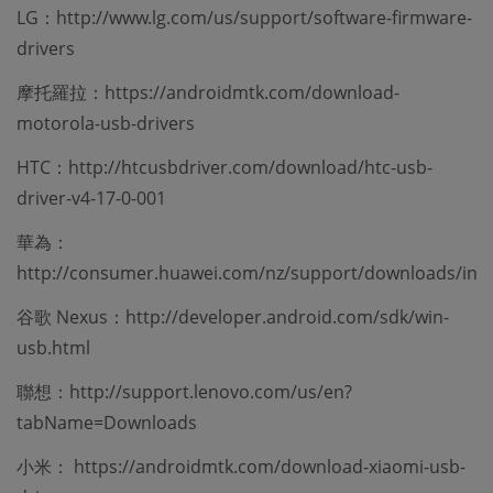
LG：http://www.lg.com/us/support/software-firmware-
drivers
摩托羅拉：https://androidmtk.com/download-
motorola-usb-drivers
HTC：http://htcusbdriver.com/download/htc-usb-
driver-v4-17-0-001
華為：
http://consumer.huawei.com/nz/support/downloads/ind
谷歌 Nexus：http://developer.android.com/sdk/win-
usb.html
聯想：http://support.lenovo.com/us/en?
tabName=Downloads
小米： https://androidmtk.com/download-xiaomi-usb-