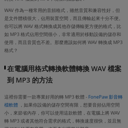
WAV 作為一種常用的音頻格式，雖然音質和兼容性好，但
是文件體積很大，佔用裝置空間，而且傳輸起來十分不便。
你可以將 WAV 格式轉換成其他存儲傳輸更方便的格式，比
如 MP3 格式佔用空間很小，非常適用於移動設備的儲存和
使用，而且音質也不差。那麼應該如何將 WAV 轉換成 MP3
格式？
在電腦用格式轉換軟體轉換 WAV 檔案
到 MP3 的方法
這裡你需要一款專業好用的轉 MP3 軟體 -
FonePaw 影音轉
(opens new window)
檔軟體
，如果你設備的儲存空間有限，想要音頻佔用空間
小，來節省內存，你可以使用這款軟體，在電腦上將 WAV
轉 MP3 或者其他符合需求的格式，轉換速度很快，並且無