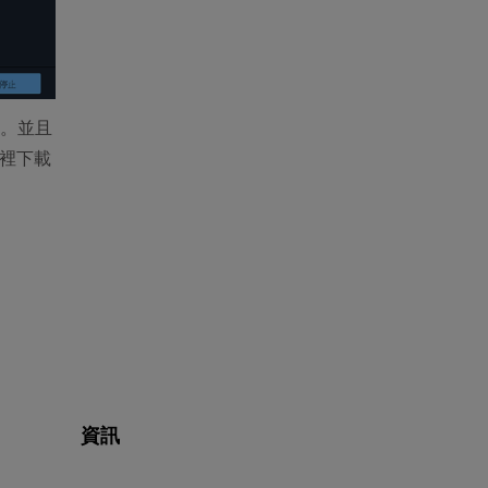
，。並且
腦裡下載
資訊