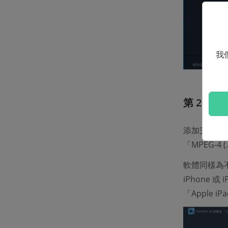
我
第 2 步
添加完畢後，你
「MPEG-4
軟體同樣為
iPhone 
「Apple 