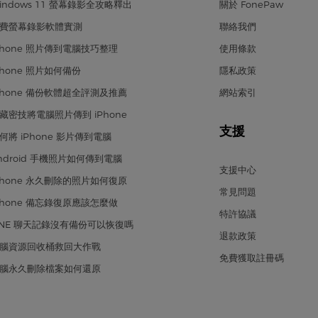
indows 11 螢幕錄影全攻略釋出
關於 FonePaw
費螢幕錄影軟體實測
聯絡我們
Phone 照片傳到電腦技巧整理
使用條款
Phone 照片如何備份
隱私政策
Phone 備份軟體超全評測及推薦
網站索引
藏密技將電腦照片傳到 iPhone
支援
何將 iPhone 影片傳到電腦
ndroid 手機照片如何傳到電腦
支援中心
Phone 永久刪除的照片如何復原
常見問題
Phone 備忘錄復原應該怎麼做
特許協議
INE 聊天記錄沒有備份可以恢復嗎
退款政策
腦資源回收桶救回大作戰
免費獲取註冊碼
腦永久刪除檔案如何還原