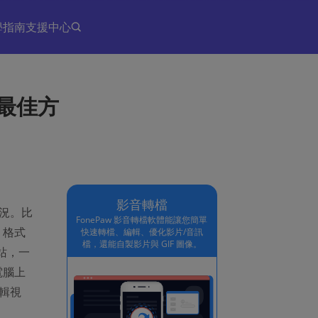
學指南
支援中心
的最佳方
影音轉檔
情況。比
FonePaw 影音轉檔軟體能讓您簡單
I 格式
快速轉檔、編輯、優化影片/音訊
檔，還能自製影片與 GIF 圖像。
網站，一
電腦上
剪輯視