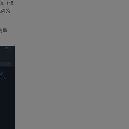
位置（也
設備的
檔完畢