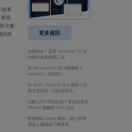
 或者
w 影音
原影片畫
更多資訊
種的操
免費錄影！原來 Windows 10 有
内建的螢幕錄製工具
將 iPhone/iPad 照片無痛轉入
Android（超簡單）
按 Shift + DELETE 永久刪除了檔
案怎麽救回？試試這樣做！
誤刪 LINE 對話紀錄？看如何還原
iPhone 被刪的 LINE 訊息
輕鬆錄影 Zoom 畫面，網上教學
和線上會議錄下重複看