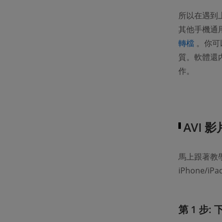
所以在遇到上
其他手機通用
(opens
轉檔
。你可
質。軟體還
作。
AVI 
馬上跟著教學
iPhone/i
第 1 步: