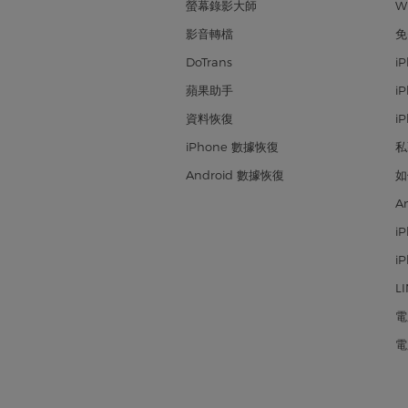
螢幕錄影大師
W
影音轉檔
免
DoTrans
i
蘋果助手
i
資料恢復
i
iPhone 數據恢復
私
Android 數據恢復
如
A
i
i
L
電
電