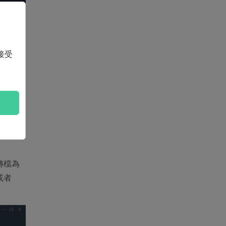
接受
中選定
轉檔為
」或者