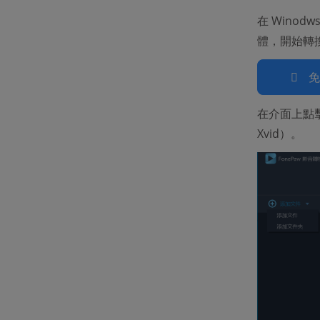
在 Winod
體，開始轉
在介面上點擊「
Xvid）。