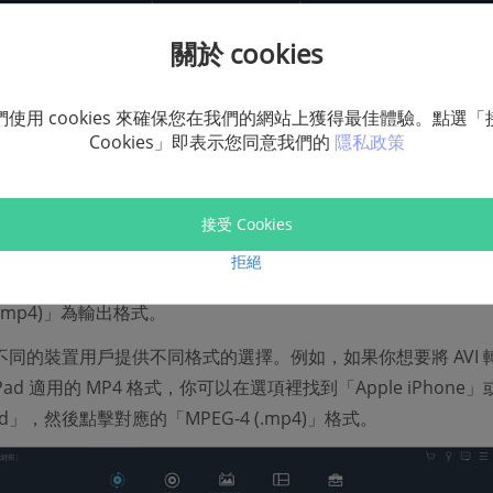
關於 cookies
們使用 cookies 來確保您在我們的網站上獲得最佳體驗。點選「
Cookies」即表示您同意我們的
隱私政策
：設定輸出格式為 MP4 或者其他影音格式
接受 Cookies
拒絕
可點擊介面下方的「Profile」>「All Profile」 裡，從選項
 (.mp4)」為輸出格式。
不同的裝置用戶提供不同格式的選擇。例如，如果你想要將 AVI 
或 iPad 適用的 MP4 格式，你可以在選項裡找到「Apple iPhone
iPad」，然後點擊對應的「MPEG-4 (.mp4)」格式。