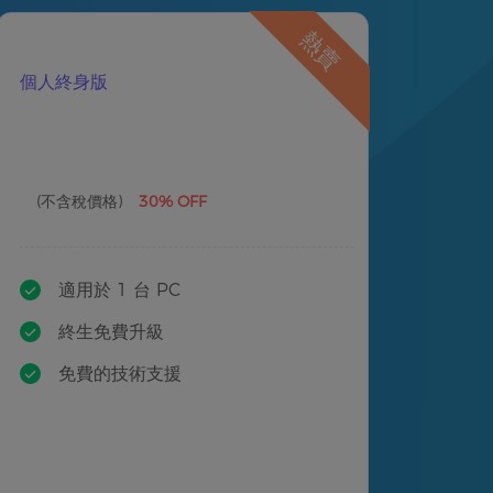
熱賣
個人終身版
(不含稅價格)
30% OFF
適用於 1 台 PC
終生免費升級
免費的技術支援