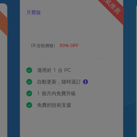
人氣推薦
賣
月費版
(不含稅價格)
30% OFF
適用於 1 台 PC
自動更新，隨時退訂
1 個月內免費升級
免費的技術支援