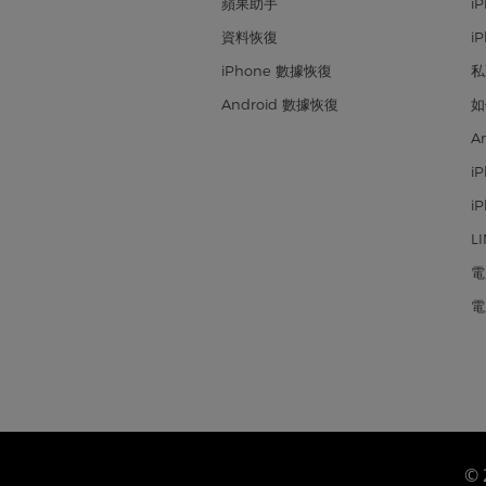
蘋果助手
i
資料恢復
i
iPhone 數據恢復
私
Android 數據恢復
如
A
i
i
L
電
電
© 