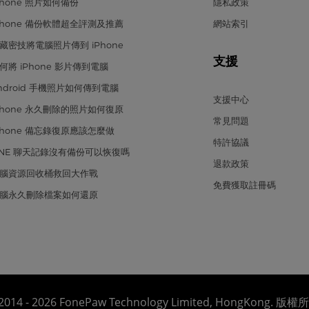
Phone 照片如何備份
隱私政策
Phone 備份軟體超全評測及推薦
網站索引
藏密技將電腦照片傳到 iPhone
支援
何將 iPhone 影片傳到電腦
ndroid 手機照片如何傳到電腦
支援中心
Phone 永久刪除的照片如何復原
常見問題
Phone 備忘錄復原應該怎麼做
特許協議
INE 聊天記錄沒有備份可以恢復嗎
退款政策
腦資源回收桶救回大作戰
免費獲取註冊碼
腦永久刪除檔案如何還原
2014 - 2026 FonePaw Technology Limited, HongKong. 版權