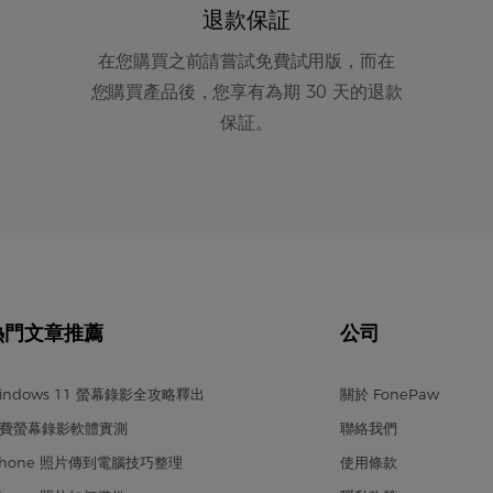
退款保証
在您購買之前請嘗試免費試用版，而在
您購買產品後，您享有為期 30 天的退款
保証。
熱門文章推薦
公司
indows 11 螢幕錄影全攻略釋出
關於 FonePaw
費螢幕錄影軟體實測
聯絡我們
Phone 照片傳到電腦技巧整理
使用條款