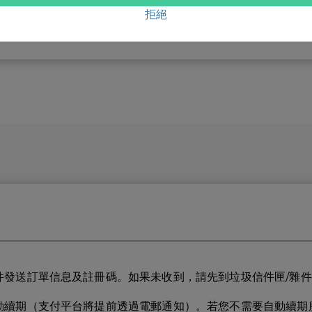
DoTrans
拒絕
件發送訂單信息及註冊碼。如果未收到，請先到垃圾信件匣/雜
動續期（支付平台將提前透過電郵通知）。若您不需要自動續期