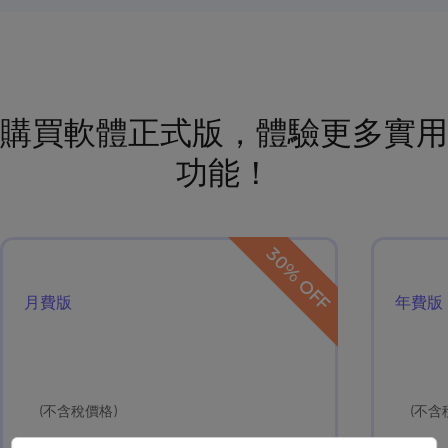
購買軟體正式版，體驗更多實用
功能！
30% OFF
月費版
年費版
(不含稅價格)
(不含