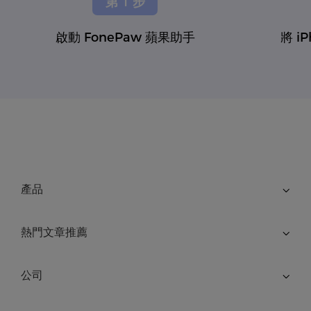
第 1 步
啟動 FonePaw 蘋果助手
將 i
產品
熱門文章推薦
公司