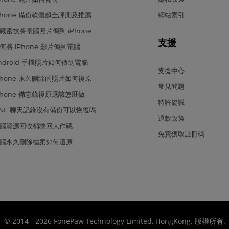
Phone 備份軟體超全評測及推薦
網站索引
藏密技將電腦照片傳到 iPhone
支援
何將 iPhone 影片傳到電腦
ndroid 手機照片如何傳到電腦
支援中心
Phone 永久刪除的照片如何復原
常見問題
Phone 備忘錄復原應該怎麼做
特許協議
INE 聊天記錄沒有備份可以恢復嗎
退款政策
腦資源回收桶救回大作戰
免費獲取註冊碼
腦永久刪除檔案如何還原
© 2014 - 2026 FonePaw Technology Limited, HongKong. 版權所有.