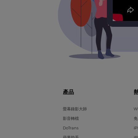
產品
螢幕錄影大師
W
影音轉檔
免
DoTrans
i
蘋果助手
i