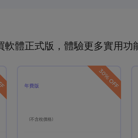
買軟體正式版，體驗更多實用功
FF
30% OFF
年費版
(不含稅價格)