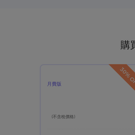
購
30% O
月費版
(不含稅價格)