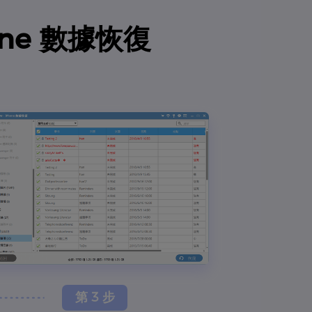
one 數據恢復
第 3 步