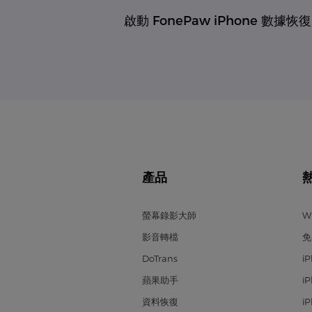
啟動 FonePaw iPhone 數據恢復
產品
螢幕錄影大師
W
影音轉檔
免
DoTrans
i
蘋果助手
i
資料恢復
i