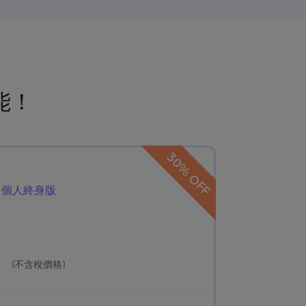
能！
30% OFF
個人終身版
(不含稅價格)