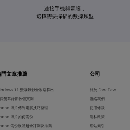
連接手機與電腦，
選擇需要掃描的數據類型
熱門文章推薦
公司
indows 11 螢幕錄影全攻略釋出
關於 FonePaw
費螢幕錄影軟體實測
聯絡我們
Phone 照片傳到電腦技巧整理
使用條款
Phone 照片如何備份
隱私政策
Phone 備份軟體超全評測及推薦
網站索引