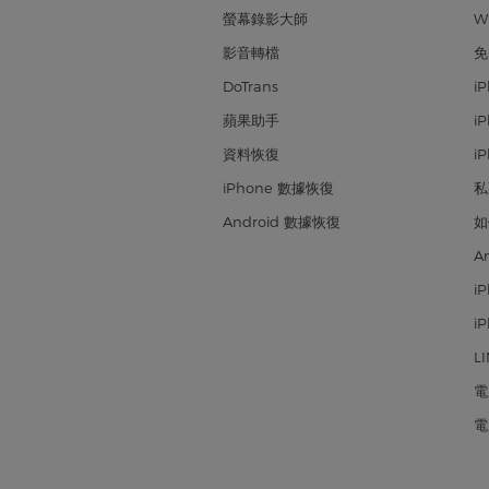
螢幕錄影大師
W
影音轉檔
免
DoTrans
i
蘋果助手
i
資料恢復
i
iPhone 數據恢復
私
Android 數據恢復
如
A
i
i
L
電
電