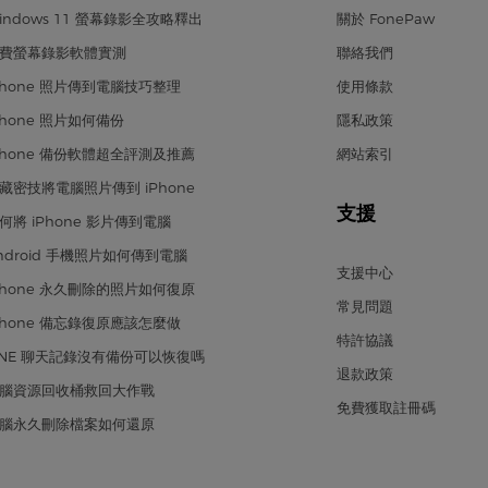
indows 11 螢幕錄影全攻略釋出
關於 FonePaw
費螢幕錄影軟體實測
聯絡我們
Phone 照片傳到電腦技巧整理
使用條款
Phone 照片如何備份
隱私政策
Phone 備份軟體超全評測及推薦
網站索引
藏密技將電腦照片傳到 iPhone
支援
何將 iPhone 影片傳到電腦
ndroid 手機照片如何傳到電腦
支援中心
Phone 永久刪除的照片如何復原
常見問題
Phone 備忘錄復原應該怎麼做
特許協議
INE 聊天記錄沒有備份可以恢復嗎
退款政策
腦資源回收桶救回大作戰
免費獲取註冊碼
腦永久刪除檔案如何還原