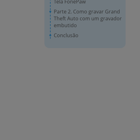
Tela FonePaw
Parte 2. Como gravar Grand
Theft Auto com um gravador
embutido
Conclusão