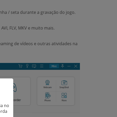
inha / seta durante a gravação do jogo.
AVI, FLV, MKV e muito mais.
aming de vídeos e outras atividades na
ia no
orda