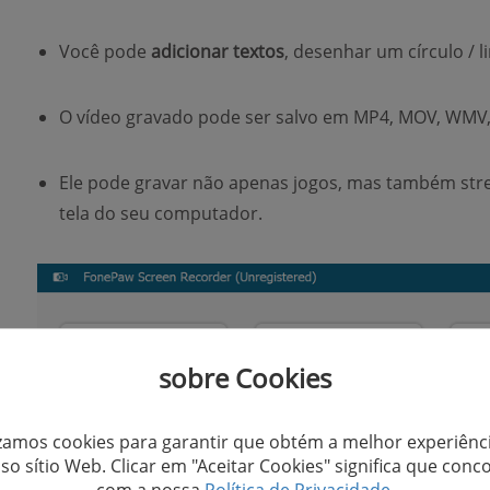
Você pode
adicionar textos
, desenhar um círculo / l
O vídeo gravado pode ser salvo em MP4, MOV, WMV, 
Ele pode gravar não apenas jogos, mas também stre
tela do seu computador.
sobre Cookies
izamos cookies para garantir que obtém a melhor experiênc
so sítio Web. Clicar em "Aceitar Cookies" significa que conc