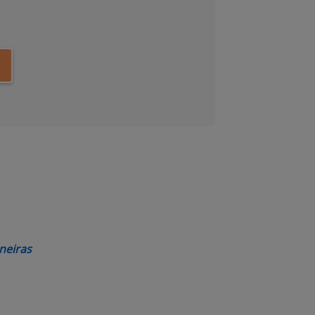
ens new window)
(opens new window)
neiras