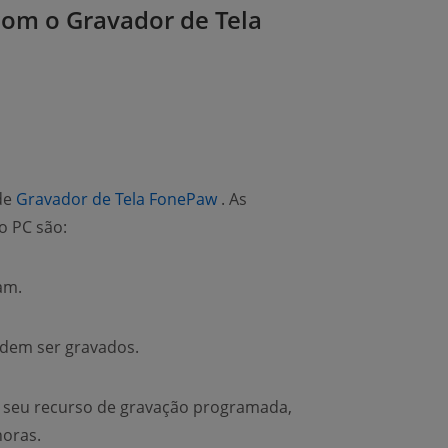
com o Gravador de Tela
(opens new window)
de
Gravador de Tela FonePaw
. As
o PC são:
am.
odem ser gravados.
 seu recurso de gravação programada,
horas.