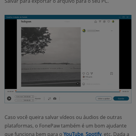
Salvar para exportar o arquivo para o seu PC.
Caso você queira salvar vídeos ou áudios de outras
plataformas, o FonePaw também é um bom ajudante
(opens new window)
(opens new w
que funciona bem para o
YouTube
,
Spotify
,
etc. Dada a