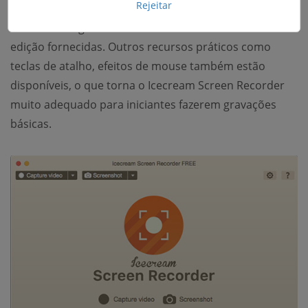
Rejeitar
com apenas alguns cliques, mas também personalizar
esses vídeos gravados usando as ferramentas de
edição fornecidas. Outros recursos práticos como
teclas de atalho, efeitos de mouse também estão
disponíveis, o que torna o Icecream Screen Recorder
muito adequado para iniciantes fazerem gravações
básicas.