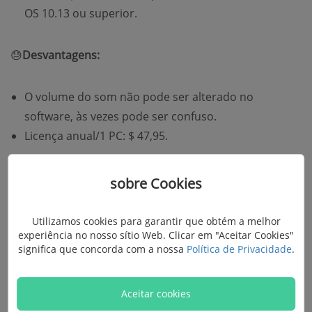
OS 10.13 ou superior.
😓
Desvantagens:
O volume do som não pode ser alterado no
software, às vezes pode ser confuso.
Licença anual/1 PC: $ 47,95.
3. Icecream Screen Recorder
sobre Cookies
Utilizamos cookies para garantir que obtém a melhor
O gravador de tela para PC,
Icecream Screen Recorder
experiência no nosso sítio Web. Clicar em "Aceitar Cookies"
oferece opções para gravar vídeos de tela cheia ou
significa que concorda com a nossa
Política de Privacidade
.
uma área selecionada com voz e webcam. Você pode
não apenas capturar vídeos de vários formatos com
Aceitar cookies
precisão de vários sites, como YouTube e Dailymotion,