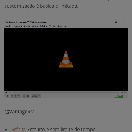
customização é básica e limitada.
🥰
Vantagens:
Grátis:
Gratuito e sem limite de tempo.