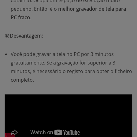
Catalina). Ocupa um espaço de execução muito
pequeno. Então, é o
melhor gravador de tela para
PC fraco
.
😓
Desvantagem:
Você pode gravar a tela no PC por 3 minutos
gratuitamente. Se a gravação for superior a 3
minutos, é necessário o registo para obter o ficheiro
completo.