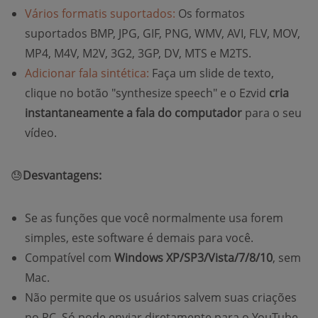
Vários formatis suportados:
Os formatos
suportados BMP, JPG, GIF, PNG, WMV, AVI, FLV, MOV,
MP4, M4V, M2V, 3G2, 3GP, DV, MTS e M2TS.
Adicionar fala sintética:
Faça um slide de texto,
clique no botão "synthesize speech" e o Ezvid
cria
instantaneamente a fala do computador
para o seu
vídeo.
😓
Desvantagens:
Se as funções que você normalmente usa forem
simples, este software é demais para você.
Compatível com
Windows XP/SP3/Vista/7/8/10
, sem
Mac.
Não permite que os usuários salvem suas criações
no PC. Só pode enviar diretamente para o YouTube.