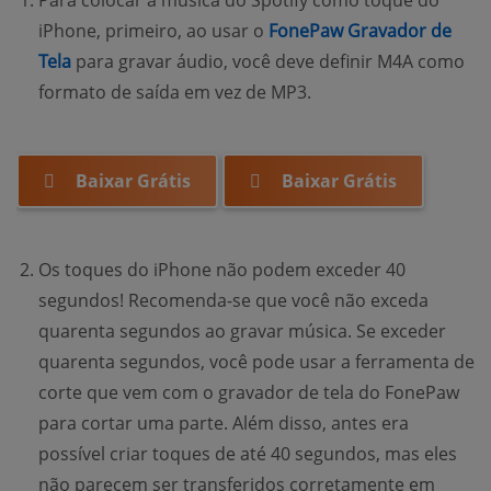
Para colocar a música do Spotify como toque do
iPhone, primeiro, ao usar o
FonePaw Gravador de
(opens new window)
Tela
para gravar áudio, você deve definir M4A como
formato de saída em vez de MP3.
Baixar Grátis
Baixar Grátis
Os toques do iPhone não podem exceder 40
segundos! Recomenda-se que você não exceda
quarenta segundos ao gravar música. Se exceder
quarenta segundos, você pode usar a ferramenta de
corte que vem com o gravador de tela do FonePaw
para cortar uma parte. Além disso, antes era
possível criar toques de até 40 segundos, mas eles
não parecem ser transferidos corretamente em