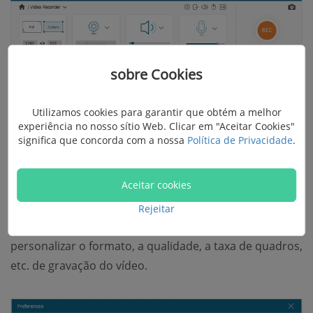
sobre Cookies
Utilizamos cookies para garantir que obtém a melhor
experiência no nosso sítio Web. Clicar em "Aceitar Cookies"
significa que concorda com a nossa
Política de Privacidade
.
Etapa 3.
Ajuste a linha de traço azul para caber na
janela de reprodução de vídeo, ligue o som do sistema
Aceitar cookies
e desligue o microfone. Você também pode clicar no
ícone de três linhas para abrir o painel de
Rejeitar
"Preferências", depois, vá para "Saída" para
personalizar o formato, a qualidade, a taxa de quadros,
etc. de gravação do vídeo.