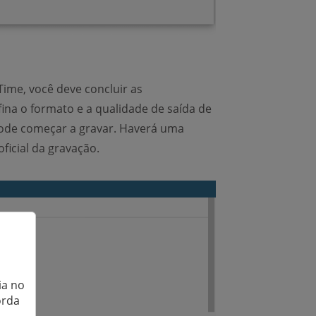
ime, você deve concluir as
ina o formato e a qualidade de saída de
pode começar a gravar. Haverá uma
ficial da gravação.
ia no
orda