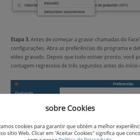
Etapa 3.
Antes de começar a gravar chamadas do FaceT
configurações. Abra as preferências do programa e def
vídeo gravado. Depois que tudo estiver pronto, você 
contagem regressiva de três segundos antes do início o
sobre Cookies
izamos cookies para garantir que obtém a melhor experiênc
so sítio Web. Clicar em "Aceitar Cookies" significa que conc