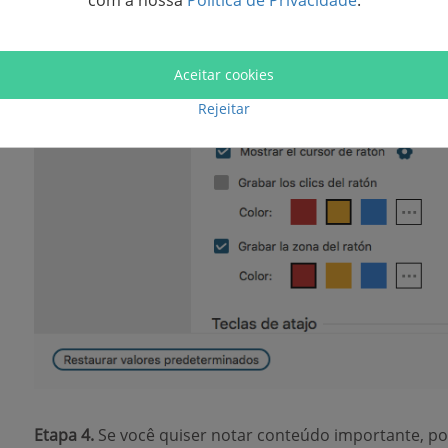
com a nossa
Política de Privacidade
.
Aceitar cookies
Rejeitar
Etapa 4.
Se você quiser notar conteúdo importante, pod