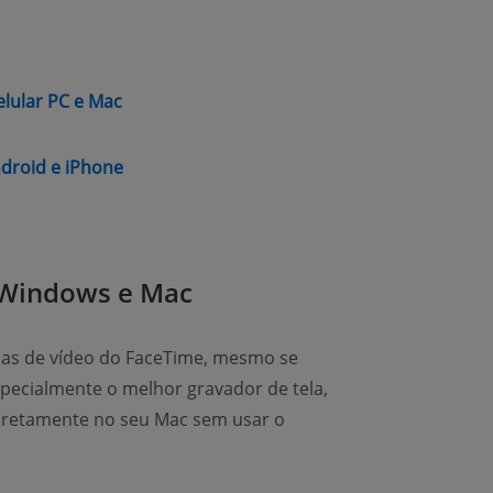
(opens new window)
lular PC e Mac
(opens new window)
droid e iPhone
 Windows e Mac
das de vídeo do FaceTime, mesmo se
pecialmente o melhor gravador de tela,
iretamente no seu Mac sem usar o