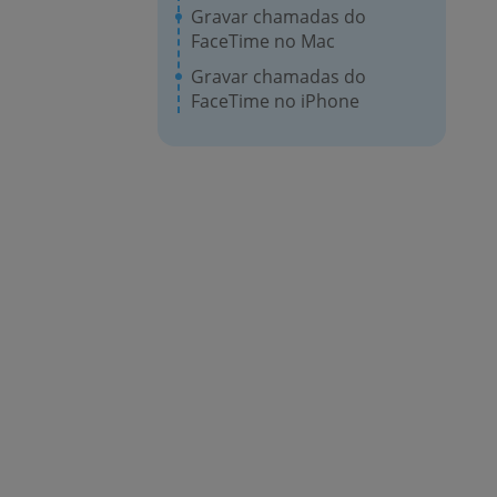
Gravar chamadas do
FaceTime no Mac
Gravar chamadas do
FaceTime no iPhone