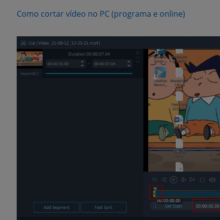
(opens n
Como cortar vídeo no PC (programa e online)