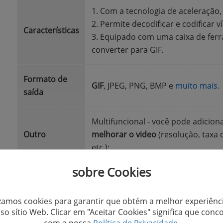
1. Com a tecnologia de aceleração
2. Permite decodificar e codificar 
Características
3. Equipado com uma caixa de fer
converter para GIF.
Formato de
GIF
, JPEG, PNG, BMP e
muito mais.
saída
Multifuncional - você pode adiciona
Outro
melhorar o video
(resolução, taxa
etc.);
sobre Cookies
Experimente agora converter seu vídeo para GIF facilm
izamos cookies para garantir que obtém a melhor experiênc
so sítio Web. Clicar em "Aceitar Cookies" significa que conc
Baixar Grátis
Baixar Grátis