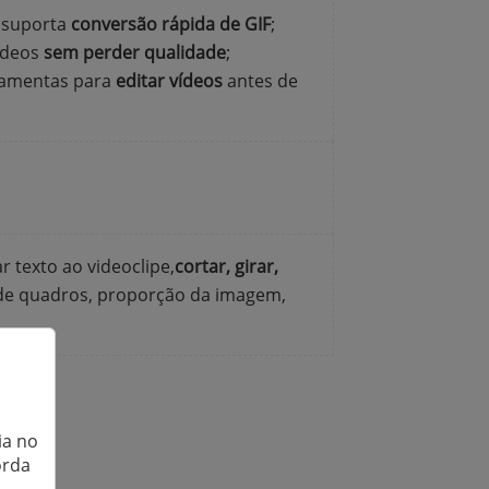
, suporta
conversão rápida de GIF
;
vídeos
sem perder qualidade
;
ramentas para
editar vídeos
antes de
r texto ao videoclipe,
cortar, girar,
 de quadros, proporção da imagem,
ente!
ia no
orda