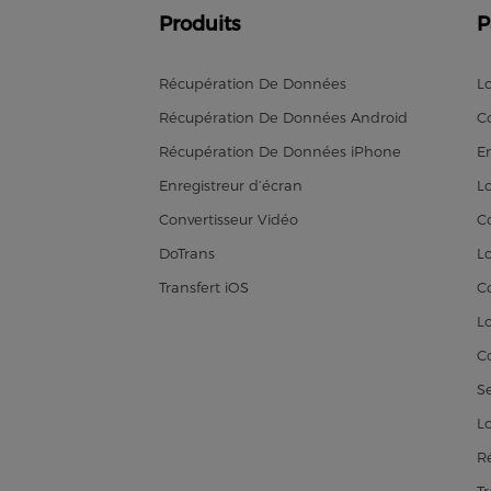
Produits
P
Récupération De Données
L
Récupération De Données Android
C
Récupération De Données iPhone
En
Enregistreur d’écran
L
Convertisseur Vidéo
C
DoTrans
L
Transfert iOS
C
L
C
S
L
R