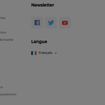
Newsletter
ePaw
ation
entialité
Langue
Français
t
ce
boursement