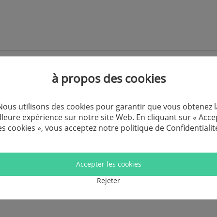
à propos des cookies
Commentaires de nos clients
Nous utilisons des cookies pour garantir que vous obtenez l
Ce que nos utilisateurs parlent de produit FonePaw
lleure expérience sur notre site Web. En cliquant sur « Acce
es cookies », vous acceptez notre politique de
Confidentialit
Écrivez vos avis
Accepter les cookies
Rejeter