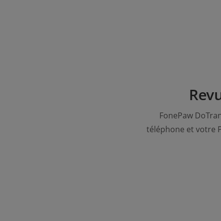
Revu
FonePaw DoTrans
téléphone et votre P