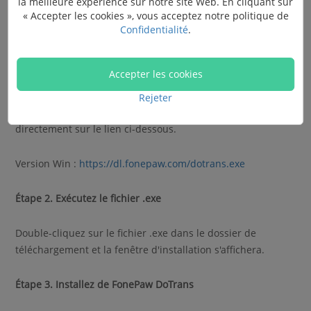
la meilleure expérience sur notre site Web. En cliquant sur
« Accepter les cookies », vous acceptez notre politique de
Installer
Confidentialité
.
Étape 1. Téléchargez FonePaw DoTrans
Accepter les cookies
Accédez à la page d'accueil de
FonePaw DoTrans
et cliquez
Rejeter
sur le lien de téléchargement. Ou, vous pouvez cliquer
directement sur le lien ci-dessous.
Version Win :
https://dl.fonepaw.com/dotrans.exe
Étape 2. Exécutez le fichier .exe
Double-cliquez sur le fichier .exe dans le dossier de
téléchargement et la fenêtre d'installation s'affichera.
Étape 3. Installez de FonePaw DoTrans