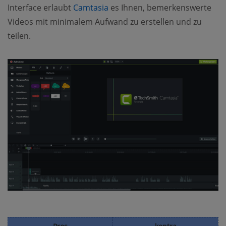
Interface erlaubt
Camtasia
es Ihnen, bemerkenswerte
Videos mit minimalem Aufwand zu erstellen und zu
teilen.