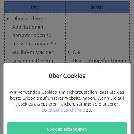
Pros
kontra
Ohne andere
Applikationen
herunterladen zu
müssen, können Sie
auf Ihrem Mac den
Die
gesamten Desktop
Bearbeitungsfunktionen
oder einen
sind einfach und
über Cookies
ausgewählten Bereich
grundlegend. Nutzer
mit Ton aufnehmen.
können zum Beispiel
Wir verwenden Cookies, um sicherzustellen, dass Sie das
Alle Audioaufnahme
nur den Anfang oder
beste Erlebnis auf unserer Website haben. Wenn Sie auf
wird auch unterstützt.
das Ende eines Videos
„Cookies akzeptieren“ klicken, stimmen Sie unserer
Datenschutzrichtlinie
zu.
QuickTime Player
beschneiden.
bietet auch einige
Das aufgenommene
Bearbeitungsoptionen
Video kann nur in von
Cookies akzeptieren