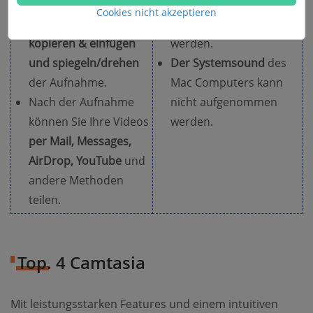
für Ihre Video, z.B.
Apple unterstützten
Cookies nicht akzeptieren
schneiden, splitten,
Formaten gespeichert
kopieren & einfügen
werden.
und spiegeln/drehen
Der Systemsound
des
der Aufnahme.
Mac Computers kann
Nach der Aufnahme
nicht aufgenommen
können Sie Ihre Videos
werden.
per Mail, Messages,
AirDrop, YouTube
und
andere Methoden
teilen.
Top. 4 Camtasia
Mit leistungsstarken Features und einem intuitiven