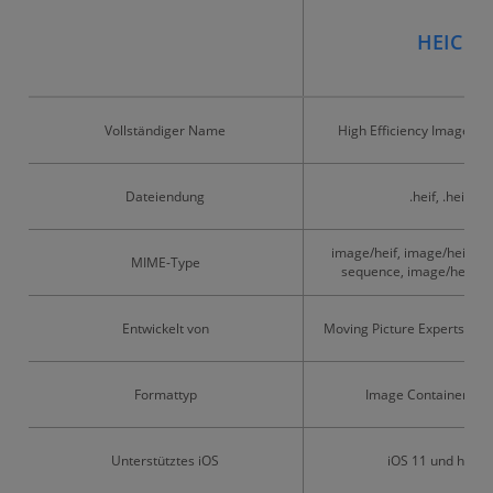
HEIC
Vollständiger Name
High Efficiency Image Fil
Dateiendung
.heif, .heic
image/heif, image/heic, im
MIME-Type
sequence, image/heic-s
Entwickelt von
Moving Picture Experts Gr
Formattyp
Image Container Fo
Unterstütztes iOS
iOS 11 und höher