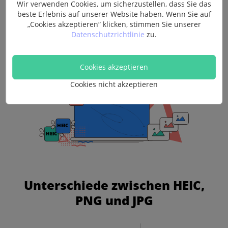
verwischen, sondern in derselben Qualität beizubehalten.
Wir verwenden Cookies, um sicherzustellen, dass Sie das
beste Erlebnis auf unserer Website haben. Wenn Sie auf
Um die originale Qualität zu erhalten, empfehlen wir
„Cookies akzeptieren“ klicken, stimmen Sie unserer
Ihnen, mehr als 85% auszuwählen, damit die konvertierten
Datenschutzrichtlinie
zu.
Bilder nach der Komprimierung nicht beeinträchtigt
werden.
Cookies akzeptieren
Cookies nicht akzeptieren
Unterschiede zwischen HEIC,
PNG und JPG