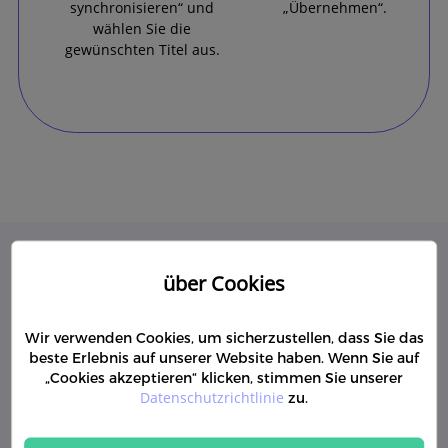
synchronisieren“ und
„Übernehmen“.
wählen Sie die
gewünschten Titel aus.
über Cookies
Ihr zuverlässiger 
Dateimanager für das 

Wir verwenden Cookies, um sicherzustellen, dass Sie das
beste Erlebnis auf unserer Website haben. Wenn Sie auf
 iPhone, der Ihre Daten gut 
„Cookies akzeptieren“ klicken, stimmen Sie unserer
organisiert
Datenschutzrichtlinie
zu.