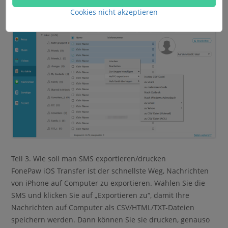
Cookies nicht akzeptieren
Teil 3. Wie soll man SMS exportieren/drucken
FonePaw iOS Transfer ist der schnellste Weg, Nachrichten
von iPhone auf Computer zu exportieren. Wählen Sie die
SMS und klicken Sie auf „Exportieren zu“, damit Ihre
Nachrichten auf Computer als CSV/HTML/TXT-Dateien
speichern werden. Dann können Sie sie drucken, genauso