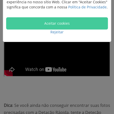
experiência no nosso sítio Web. Clicar em "Aceitar Cookies"
Se você desejar recuperar fotos apagadas do celular
significa que concorda com a nossa
Política de Privacidade
.
Samsung, assista a este tutorial em vídeo. O programa
ambém é adequado para recuperar outros tipos de
Aceitar cookies
dados no Samsung.
Rejeitar
Dica
: Se você ainda não conseguir encontrar suas fotos
precisadas com a Detação Rápida, tente a Deteção