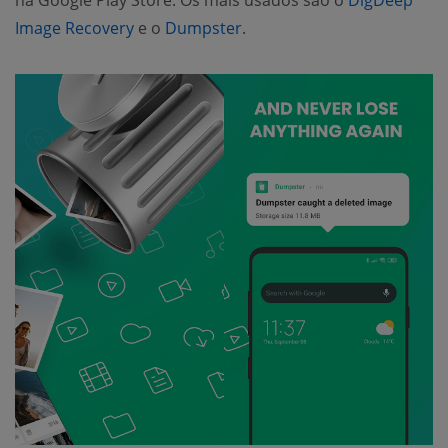
Image Recovery
e o
Dumpster
.