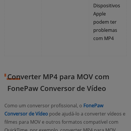
Dispositivos
Apple
podem ter
problemas
com MP4
Converter MP4 para MOV com
FonePaw Conversor de Vídeo
Como um conversor profissional, o
FonePaw
(opens new window)
Conversor de Vídeo
pode ajudá-lo a converter vídeos e
filmes para MOV e outros formatos compatível com
QuickTime, por exemplo, converter MP4 para MOV,