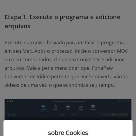
Etapa 1. Execute o programa e adicione
arquivos
Execute o arquivo baixado para instalar o programa
em seu Mac. Após o processo, inicie o conversor MOV
em seu computador, clique em Converter e adicione
arquivos. Vale a pena mencionar que, FonePaw
Conversor de Vídeo permite que você converta vários
vídeos de uma vez, o que economiza seu tempo.
sobre Cookies