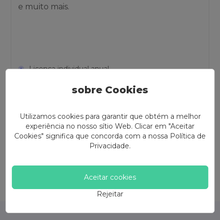
e muito mais.
Licença individual anual
Licença individual vitalícia
sobre Cookies
Licença familiar vitalícia
Utilizamos cookies para garantir que obtém a melhor
(Excluindo impostos)
experiência no nosso sítio Web. Clicar em "Aceitar
Cookies" significa que concorda com a nossa
Política de
Compre agora
Privacidade
.
Aceitar cookies
Rejeitar