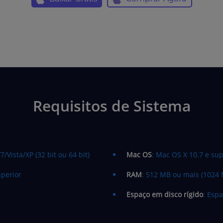
Requisitos de Sistema
/Vista/XP (32 bit ou 64 bit)
Mac OS
: Mac OS X 10.7 e su
uperior
RAM
: 512 MB ou mais (102
Espaço em disco rígido
: Esp