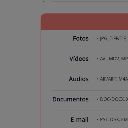
Fotos
JPG, TIFF/TIF
Vídeos
AVI, MOV, MP
Áudios
AIF/AIFF, M4
Documentos
DOC/DOCX, XL
E-mail
PST, DBX, EML