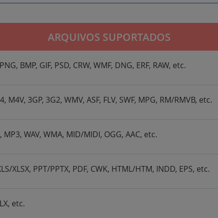
ARQUIVOS SUPORTADOS
, PNG, BMP, GIF, PSD, CRW, WMF, DNG, ERF, RAW, etc.
4, M4V, 3GP, 3G2, WMV, ASF, FLV, SWF, MPG, RM/RMVB, etc.
A, MP3, WAV, WMA, MID/MIDI, OGG, AAC, etc.
S/XLSX, PPT/PPTX, PDF, CWK, HTML/HTM, INDD, EPS, etc.
X, etc.