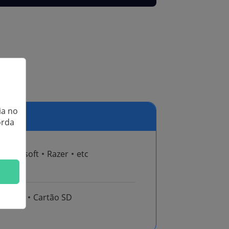
dos
ia no
orda
Microsoft
Razer
etc
k
SSD
Cartão SD