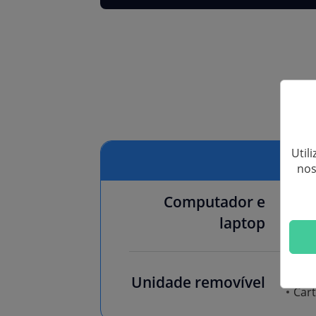
Di
Util
nos
Computador e
App
laptop
Câme
Unidade removível
Car