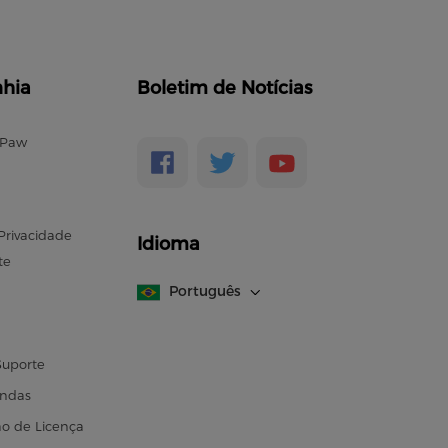
hia
Boletim de Notícias
ePaw
 Privacidade
Idioma
te
Português
Suporte
endas
o de Licença