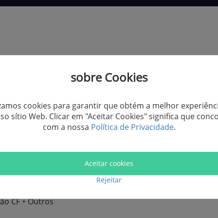
spositivos e Arquivos Suporta
sobre Cookies
izamos cookies para garantir que obtém a melhor experiênc
DISPOSITIVOS SUPORTADOS
so sítio Web. Clicar em "Aceitar Cookies" significa que conc
com a nossa
Política de Privacidade
.
le
HP
Lenovo
Samsung
Dell
TOSHIBA
Sony
Acer
Aceitar cookies
Rejeitar
ra digital
Disco rígido externo
Pen drive
Memory Stic
tão CF
Outros