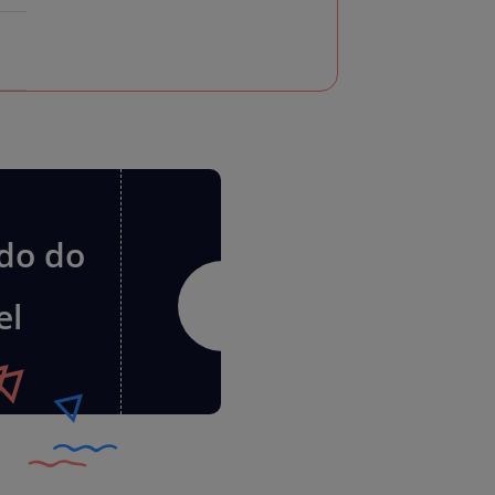
do do
el