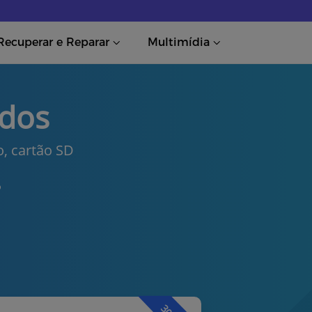
Recuperar e Reparar
Multimídia
ados
o, cartão SD
P