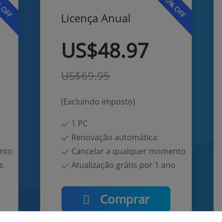
 OFF
30% OFF
Licença Anual
US$48.97
US$69.95
(Excluindo imposto)
1
PC
Renovação automática
nto
Cancelar a qualquer momento
s
Atualização grátis por 1 ano
Comprar