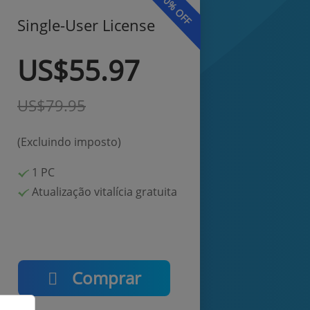
30% OFF
Single-User License
US$55.97
US$79.95
(Excluindo imposto)
1
PC
Atualização vitalícia gratuita
Comprar