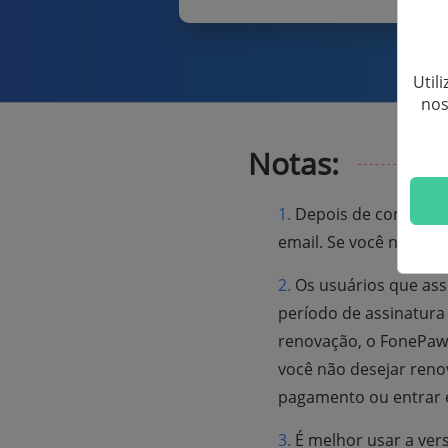
Util
nos
Notas:
1.
Depois de concluir o
email. Se você não rece
2.
Os usuários que as
período de assinatura
renovação, o FonePaw e
você não desejar reno
pagamento ou entrar e
3.
É melhor usar a ver