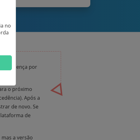
ia no
orda
o de licença por
ara o próximo
cedência). Após a
trar de novo. Se
plataforma de
 mas a versão