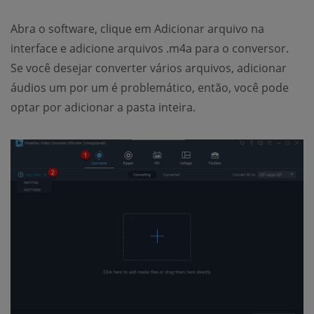
Abra o software, clique em Adicionar arquivo na
interface e adicione arquivos .m4a para o conversor.
Se você desejar converter vários arquivos, adicionar
áudios um por um é problemático, então, você pode
optar por adicionar a pasta inteira.