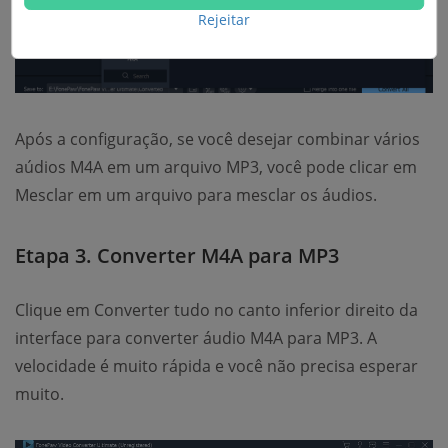
Rejeitar
Após a configuração, se você desejar combinar vários
aúdios M4A em um arquivo MP3, você pode clicar em
Mesclar em um arquivo para mesclar os áudios.
Etapa 3. Converter M4A para MP3
Clique em Converter tudo no canto inferior direito da
interface para converter áudio M4A para MP3. A
velocidade é muito rápida e você não precisa esperar
muito.