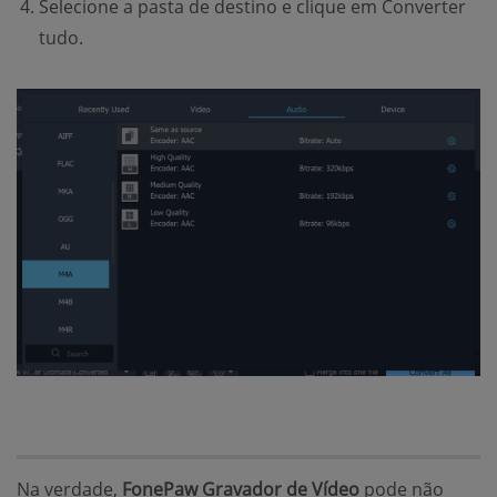
Selecione a pasta de destino e clique em Converter
tudo.
Na verdade,
FonePaw Gravador de Vídeo
pode não