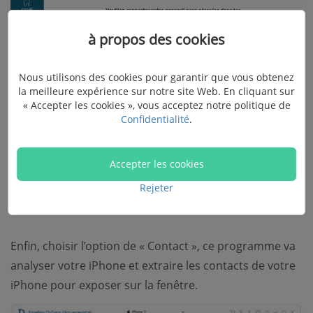
à propos des cookies
Nous utilisons des cookies pour garantir que vous obtenez
la meilleure expérience sur notre site Web. En cliquant sur
« Accepter les cookies », vous acceptez notre politique de
Confidentialité
.
Accepter les cookies
Étape 2. Analyser votre iPhone et exporter
Rejeter
votre contacts
Enfin, choisir l’option de « Contact », ce programme va
analyser votre iPhone et extraire les contacts de votre
iPhone pour exposer sur la fenêtre.