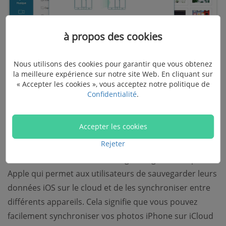
à propos des cookies
Nous utilisons des cookies pour garantir que vous obtenez
la meilleure expérience sur notre site Web. En cliquant sur
« Accepter les cookies », vous acceptez notre politique de
Confidentialité
.
Méthode 3 : Exporter des photos
iPhone vers PC via iCloud
Accepter les cookies
Rejeter
iCloud est un service de stockage en ligne offert par
Apple qui permet aux utilisateurs de sauvegarder leurs
données iOS sur le cloud et de les synchroniser entre
différents appareils. Cela signifie que vous pouvez
facilement synchroniser vos photos iPhone sur iCloud