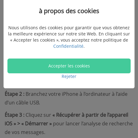
à propos des cookies
Voici quelques étapes simples pour vous aider à
restaurer vos messages supprimés automatiquement :
Nous utilisons des cookies pour garantir que vous obtenez
la meilleure expérience sur notre site Web. En cliquant sur
Étape 1 :
Lancez le programme Récupération De
« Accepter les cookies », vous acceptez notre politique de
Données sur votre ordinateur.
Confidentialité
.
Essai Gratuit
Accepter les cookies
Rejeter
Essai Gratuit
Étape 2 :
Branchez votre iPhone à l’ordinateur à l’aide
d’un câble USB.
Étape 3 :
Cliquez sur
« Récupérer à partir de l’appareil
iOS » > « Démarrer »
pour lancer l’analyse de recherche
de vos messages.