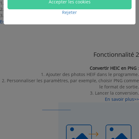
Accepter les cookies
1. Ajouter des photos HEIC dans le programme.
2. Sélectionner JPG/JPEG et la qualité pour convertir.
Rejeter
3. Lancer la conversion.
En savoir plus>>
Fonctionnalité 2
Convertir HEIC en PNG
:
1. Ajouter des photos HEIF dans le programme.
2. Personnaliser les paramètres, par exemple, choisir PNG comme
le format de sortie.
3. Lancer la conversion.
En savoir plus>>