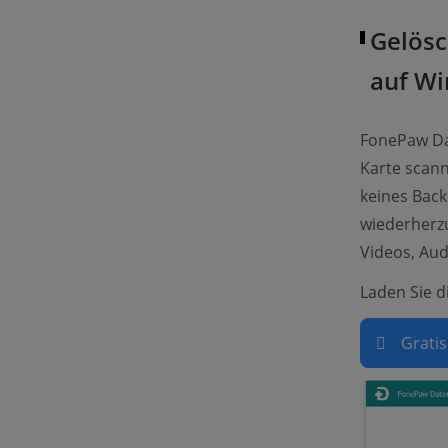
Gelösc
auf W
FonePaw Dat
Karte scann
keines Back
wiederherzus
Videos, Aud
Laden Sie d
Grati