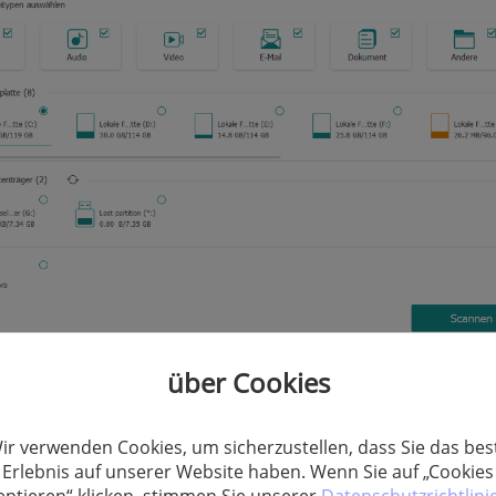
über Cookies
Sie die Dateienwiederherstellung Software.
inen Datenträger oder externe Festplatte aus.
ir verwenden Cookies, um sicherzustellen, dass Sie das bes
Sie auf Scannen und suchen Sie nach der gelöschten Dateien
Erlebnis auf unserer Website haben. Wenn Sie auf „Cookies