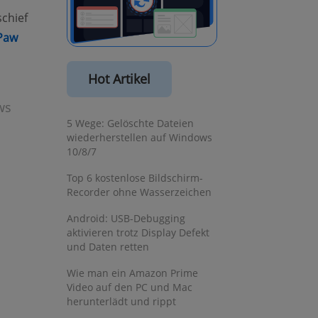
schief
Paw
Hot Artikel
ws
5 Wege: Gelöschte Dateien
wiederherstellen auf Windows
10/8/7
Top 6 kostenlose Bildschirm-
Recorder ohne Wasserzeichen
Android: USB-Debugging
aktivieren trotz Display Defekt
 new window)
und Daten retten
s new window)
Wie man ein Amazon Prime
Video auf den PC und Mac
herunterlädt und rippt