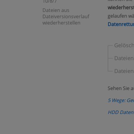
10/8/7
wiederherst
Dateien aus
gelaufen wä
Dateiversionsverlauf
wiederherstellen
Datenrettu
Gelösch
Dateien
Dateien
Sehen Sie 
5 Wege: Gel
HDD Datenre