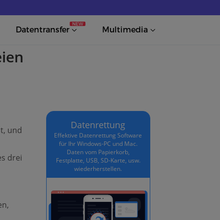
NEW
Datentransfer
Multimedia
eien
Datenrettung
t, und
Effektive Datenrettung Software
für Ihr Windows-PC und Mac.
Daten vom Papierkorb,
s drei
Festplatte, USB, SD-Karte, usw.
wiederherstellen.
en,