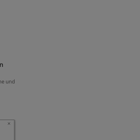
en
me und