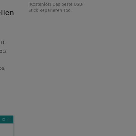
[Kostenlos] Das beste USB-
llen
Stick-Reparieren-Tool
SD-
otz
os,