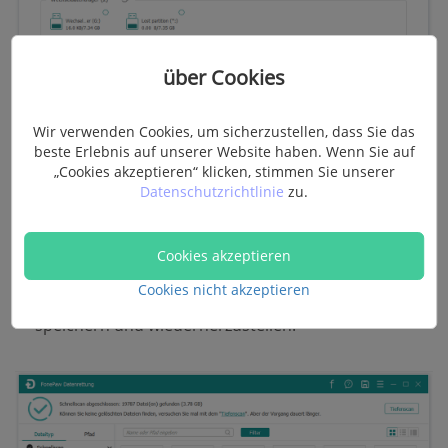
über Cookies
Wir verwenden Cookies, um sicherzustellen, dass Sie das
beste Erlebnis auf unserer Website haben. Wenn Sie auf
Nach dem Scanprozess wird das Programm die
„Cookies akzeptieren“ klicken, stimmen Sie unserer
gelöschten Dateien auf die ausgewählte Festplatte
Datenschutzrichtlinie
zu.
anzeigen.
Markieren Sie die erwünschten Dateien und dann
Cookies akzeptieren
klicken Sie auf „
Wiederherstellen
“, um die gelöschten
Cookies nicht akzeptieren
Dateien nach dem Scan auf Ihrem PC erneut zu
speichern und wiederherzustellen.