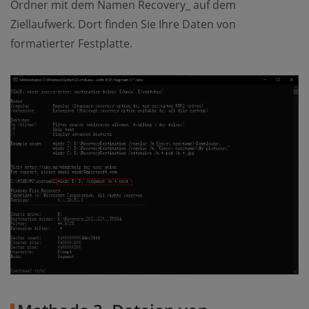
Ordner mit dem Namen Recovery_ auf dem
Ziellaufwerk. Dort finden Sie Ihre Daten von
formatierter Festplatte.