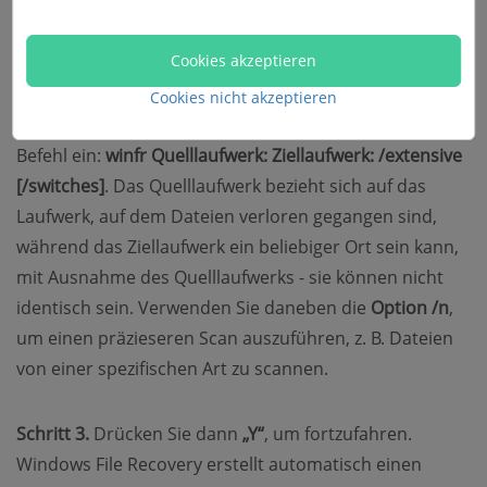
dem Microsoft Store herunter und installieren Sie es
mit Administratorrechten.
Cookies akzeptieren
Cookies nicht akzeptieren
Schritt 2.
Öffnen Sie das Programm. Geben Sie den
Befehl ein:
winfr Quelllaufwerk: Ziellaufwerk: /extensive
[/switches]
. Das Quelllaufwerk bezieht sich auf das
Laufwerk, auf dem Dateien verloren gegangen sind,
während das Ziellaufwerk ein beliebiger Ort sein kann,
mit Ausnahme des Quelllaufwerks - sie können nicht
identisch sein. Verwenden Sie daneben die
Option /n
,
um einen präzieseren Scan auszuführen, z. B. Dateien
von einer spezifischen Art zu scannen.
Schritt 3.
Drücken Sie dann
„Y“
, um fortzufahren.
Windows File Recovery erstellt automatisch einen