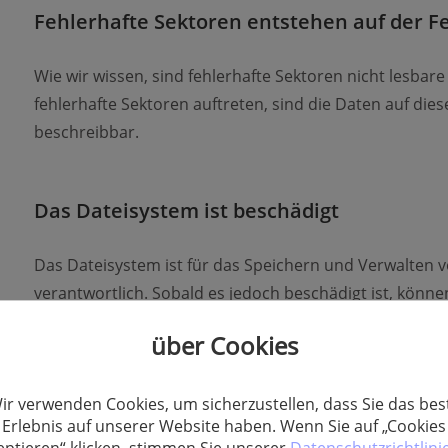
Fehlerhafte Sektoren entstehen auf der Fe
Wie wir wissen, sind fehlerhafte Sektoren nicht lesbare
fehlerhafte Sektoren auftreten, sind die Daten auf die
beschreibbar.
Das Dateisystem ist beschädigt
Das Dateisystem ist für das Speichern und Verwalten v
verantwortlich. Sobald es jedoch beschädigt ist, könne
über Cookies
Virusinfektion bei enterner Festplatte
ir verwenden Cookies, um sicherzustellen, dass Sie das bes
Erlebnis auf unserer Website haben. Wenn Sie auf „Cookies
Viren und Malware können erhebliche Schäden an eine