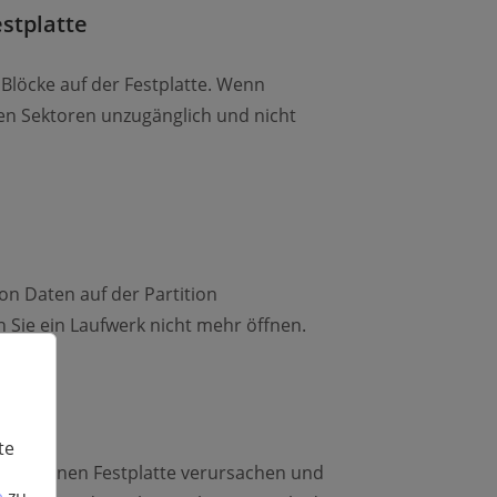
stplatte
 Blöcke auf der Festplatte. Wenn
sen Sektoren unzugänglich und nicht
on Daten auf der Partition
n Sie ein Laufwerk nicht mehr öffnen.
te
r externen Festplatte verursachen und